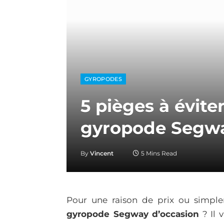
GYROPODES
5 pièges à éviter
gyropode Segwa
By
Vincent
5 Mins Read
Pour une raison de prix ou simpl
gyropode Segway d’occasion
? Il 