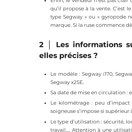
Enfin, le vendeur n’est pas cla
qu’il propose à la vente. C’est
type Segway » ou « gyropode non
marque. Si la ruse commence dès l
2 │ Les informations 
elles précises ?
Le modèle : Segway i170, Segwa
Segway x2SE.
Sa date de mise en circulation : 
Le kilométrage : peu d’impact s
soigneuse s’impose si supérieur 
Le type d’utilisation : sécurité, l
travail,… Attention à une utilis