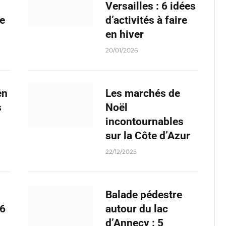
Versailles : 6 idées
re
d’activités à faire
en hiver
20/01/2026
en
Les marchés de
s
Noël
incontournables
sur la Côte d’Azur
22/12/2025
Balade pédestre
 6
autour du lac
d’Annecy : 5