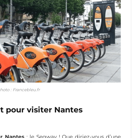
hoto : Francebleu.fr
t pour visiter Nantes
er Nantes
: le Segway ! Que diriez-vous d’une