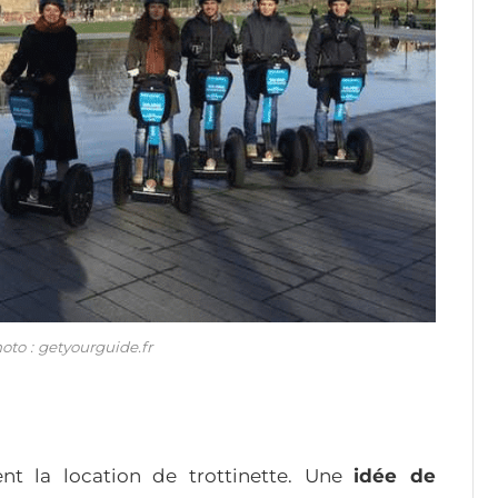
oto : getyourguide.fr
t la location de trottinette. Une
idée de