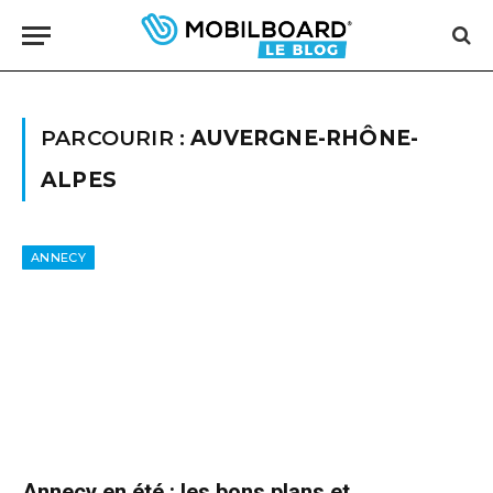
PARCOURIR :
AUVERGNE-RHÔNE-
ALPES
ANNECY
Annecy en été : les bons plans et