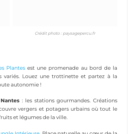
Crédit photo : paysagepercu.fr
es Plantes
est une promenade au bord de la
s variés. Louez une trottinette et partez à la
oute autonomie !
 Nantes
: les stations gourmandes. Créations
écouvre vergers et potagers urbains où tout le
uits et légumes de la ville.
ngle Intérieure
. Place naturelle au cœur de la