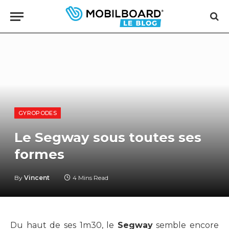
GYROPODES
Le Segway sous toutes ses
formes
By
Vincent
4 Mins Read
Du haut de ses 1m30, le
Segway
semble encore