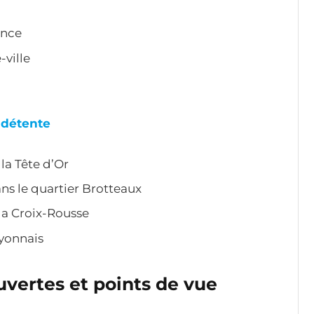
ence
-ville
t détente
la Tête d’Or
ns le quartier Brotteaux
la Croix-Rousse
Lyonnais
uvertes et points de vue