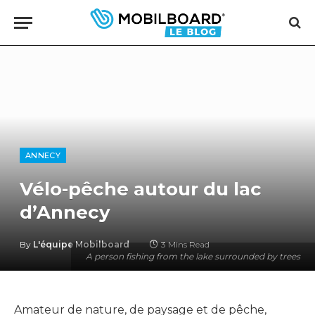
ANNECY
Vélo-pêche autour du lac
d’Annecy
By
L'équipe Mobilboard
3 Mins Read
A person fishing from the lake surrounded by trees
Amateur de nature, de paysage et de pêche,