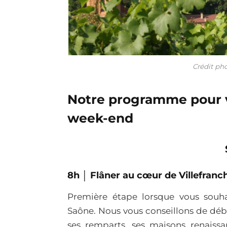
Crédit pho
Notre programme pour vi
week-end
8h │ Flâner au cœur de Villefran
Première étape lorsque vous souh
Saône. Nous vous conseillons de début
ses remparts, ses maisons renaissa