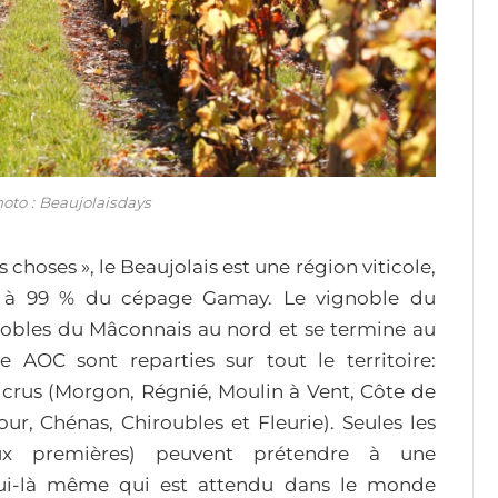
hoto : Beaujolaisdays
hoses », le Beaujolais est une région viticole,
s à 99 % du cépage Gamay. Le vignoble du
obles du Mâconnais au nord et se termine au
AOC sont reparties sur tout le territoire:
ix crus (Morgon, Régnié, Moulin à Vent, Côte de
mour, Chénas, Chiroubles et Fleurie). Seules les
eux premières) peuvent prétendre à une
lui-là même qui est attendu dans le monde