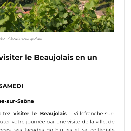
to : Atouts-beaujolais
siter le Beaujolais en un
SAMEDI
che-sur-Saône
aitez
visiter le Beaujolais
: Villefranche-sur-
er votre journée par une visite de la ville, de
nces, ses façades gothiques et sa collégiale