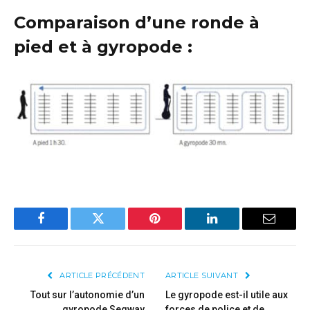
Comparaison d’une ronde à
pied et à gyropode
:
Facebook
Twitter
Pinterest
LinkedIn
Email
ARTICLE PRÉCÉDENT
ARTICLE SUIVANT
Tout sur l’autonomie d’un
Le gyropode est-il utile aux
gyropode Segway
forces de police et de