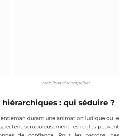
Mobilboard Montpellier
hiérarchiques : qui séduire ?
e gentleman durant une animation ludique ou le
respectent scrupuleusement les règles peuvent
nnes de confiance. Pour les patrons, ces