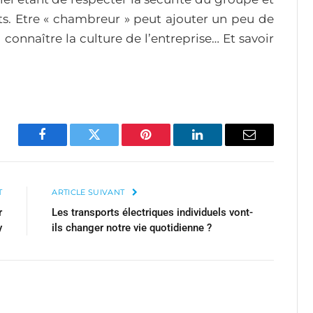
ants. Etre « chambreur » peut ajouter un peu de
 connaître la culture de l’entreprise… Et savoir
Facebook
Twitter
Pinterest
LinkedIn
Email
T
ARTICLE SUIVANT
r
Les transports électriques individuels vont-
y
ils changer notre vie quotidienne ?