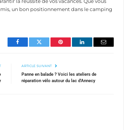
antir la réussite de vos vacances. Que vous
e amis, un bon positionnement dans le camping
Facebook
Twitter
Pinterest
LinkedIn
Email
T
ARTICLE SUIVANT
e
Panne en balade ? Voici les ateliers de
y
réparation vélo autour du lac d’Annecy